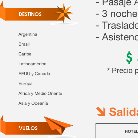
- Pasaje 
- 3 noch
DESTINOS
- Traslad
Argentina
- Asistenc
Brasil
$
Caribe
Latinoamérica
* Precio 
EEUU y Canadá
Europa
África y Medio Oriente
Asia y Oceanía
Salid
VUELOS
HOTE